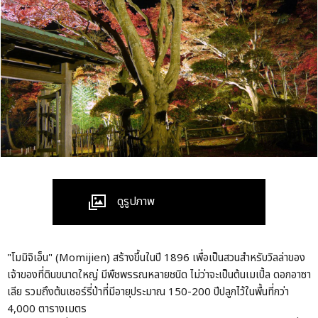
ดูรูปภาพ
"โมมิจิเอ็น" (Momijien) สร้างขึ้นในปี 1896 เพื่อเป็นสวนสำหรับวิลล่าของ
เจ้าของที่ดินขนาดใหญ่ มีพืชพรรณหลายชนิด ไม่ว่าจะเป็นต้นเมเปิ้ล ดอกอาซา
เลีย รวมถึงต้นเชอร์รี่ป่าที่มีอายุประมาณ 150-200 ปีปลูกไว้ในพื้นที่กว่า
4,000 ตารางเมตร