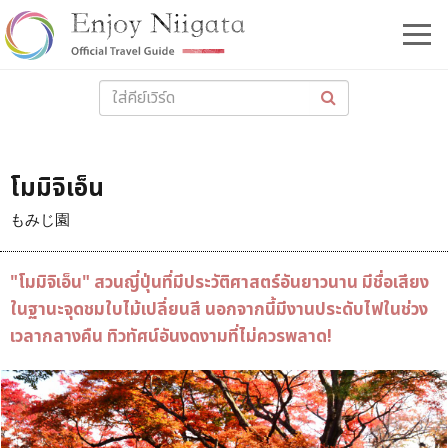
โมมิจิเอ็น
もみじ園
"โมมิจิเอ็น" สวนญี่ปุ่นที่มีประวัติศาสตร์อันยาวนาน มีชื่อเสียง
ในฐานะจุดชมใบไม้เปลี่ยนสี นอกจากนี้มีงานประดับไฟในช่วง
เวลากลางคืน ทิวทัศน์อันงดงามที่ไม่ควรพลาด!