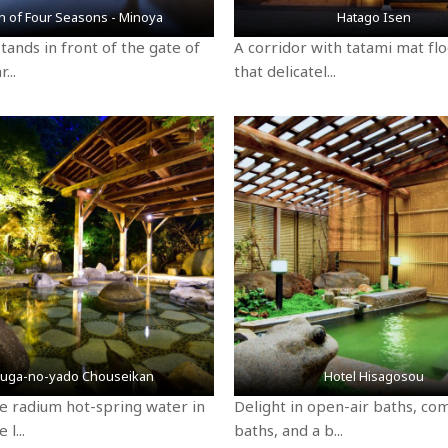
n of Four Seasons - Minoya
Hatago Isen
stands in front of the gate of
A corridor with tatami mat fl
...
that delicatel...
Fuga-no-yado Chouseikan
Hotel Hisagosou
e radium hot-spring water in
Delight in open-air baths, c
 l...
baths, and a b...