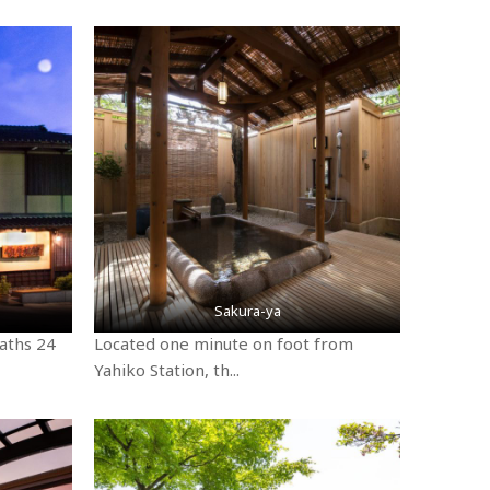
Sakura-ya
baths 24
Located one minute on foot from
Yahiko Station, th...