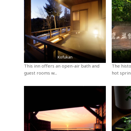
Kofukan
This inn offers an open-air bath and
The hist
guest rooms w...
hot sprin