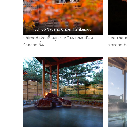
Echigo Nagano Onsen Rankeisou
Shimodako ตั้งอยู่ทางตะวันออกของเมือง
See the m
Sancho ซึ่งอ...
spread be