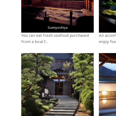
Sumiyoshiya
You can eat fresh seafood purchased
An accom
from a local f...
enjoy foo