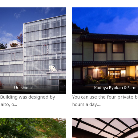
Urashima
Kadoya Ryokan & Farm
 Building was designed by
You can use the four private 
ito, o...
hours a day,...