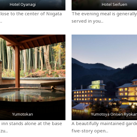
Hotel Oyanagi
Hotel Seifuen
lose to the center of Niigata
The evening meal is generally
..
served in you...
Yumotokan
Yumotoya Onsen Ryoka
 inn stands alone at the base
A beautifully maintained gard
u...
five-story open...