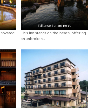
Taikanso Senami no Yu
renovated
This inn stands on the beach, offering
an unbroken...