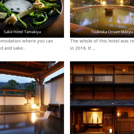
Sake Hotel Tamakiya
Tsukioka Onsen Masyu
modation where you can
The whole of this hotel was 
d and sake...
in 2018. It ...