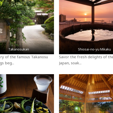
Takanosukan
Shiosai-no-yu Mikaku
ory of the famous Takanosu
Savor the fresh delights of th
gs beg...
Japan, soak...