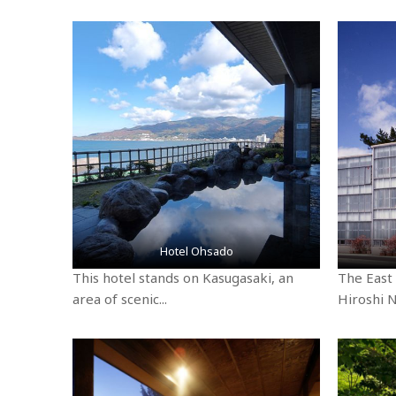
Hotel Ohsado
This hotel stands on Kasugasaki, an
The East
area of scenic...
Hiroshi Na