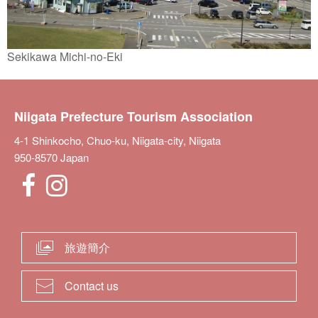
Sekikawa Michi-no-Eki
Niigata Prefecture Tourism Association
4-1 Shinkocho, Chuo-ku, Niigata-city, Niigata
950-8570 Japan
旅遊簡介
Contact us