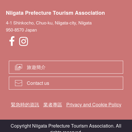
Niigata Prefecture Tourism Association
4-1 Shinkocho, Chuo-ku, Niigata-city, Niigata
950-8570 Japan
旅遊簡介
Contact us
緊急時的資訊
業者專區
Privacy and Cookie Policy
Copyright Niigata Prefecture Tourism Association. All