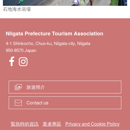
石地海水浴場
Niigata Prefecture Tourism Association
4-1 Shinkocho, Chuo-ku, Niigata-city, Niigata
950-8570 Japan
旅遊簡介
Contact us
緊急時的資訊
業者專區
Privacy and Cookie Policy