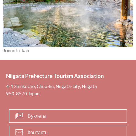
Jonnobi-kan
Niigata Prefecture Tourism Association
4-1 Shinkocho, Chuo-ku, Niigata-city, Niigata
950-8570 Japan
Буклеты
Контакты