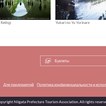
Yukari no Yu Yorinare
 Киёцу
Буклеты
и
Для предприятий
Политика конфиденциальности и испол
pyright Niigata Prefecture Tourism Association. All rights reserv