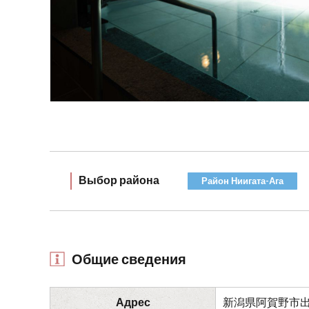
Выбор района
Район Ниигата-Ага
Общие сведения
Адрес
新潟県阿賀野市出