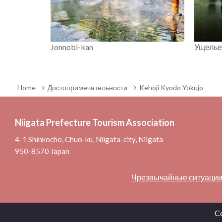
Jonnobi-kan
Ущелье
Home
Достопримечательности
Kehoji Kyodo Yokujo
Niigata Prefecture Tourism Association
4-1 Shinkocho, Chuo-ku, Niigata-city, Niigata
950-8570 Japan
Чрезвычайные ситуаци
Co