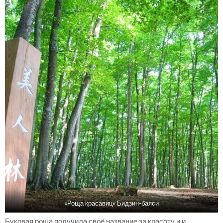
«Роща красавиц» Бидзин-баяси
Буковая роща получила своё название за красоту и и...