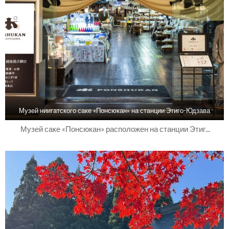
Музей ниигатского саке «Понсюкан» на станции Этиго-Юдзава
Музей саке «Понсюкан» расположен на станции Этиг...