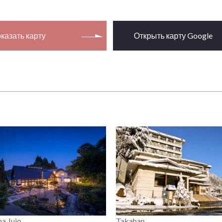
казать карту
Открыть карту Google
a Jujo
Takahan