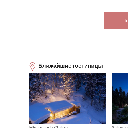
По
Ближайшие гостиницы
Hinanoyado Chitose
Satoyam