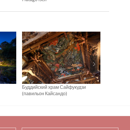
Буддийский храм Сайфукудзи
Побережье
(павильон Кайсандо)