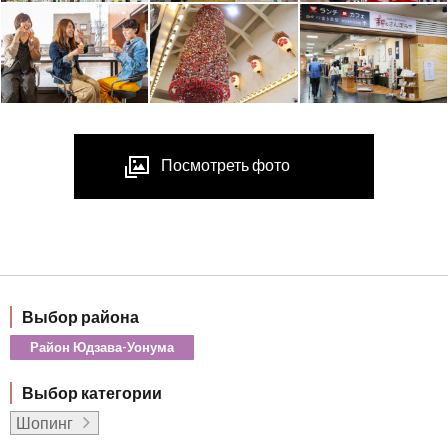
Посмотреть фото
Выбор района
Район Юдзава-Уонума
Выбор категории
Шопинг