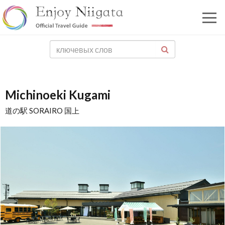
Michinoeki Kugami
道の駅 SORAIRO 国上