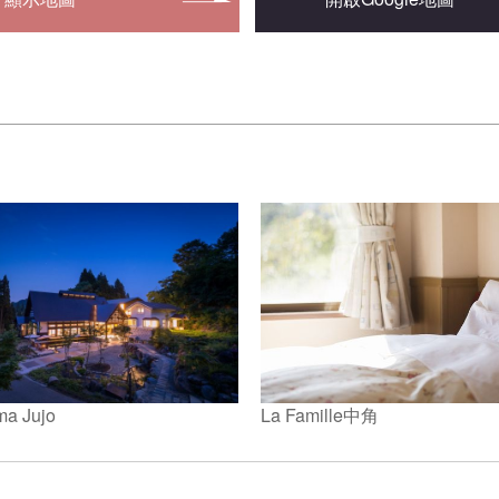
ma Jujo
La Famille中角