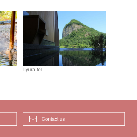
Iiyura-tei
松代芝峠溫
Contact us