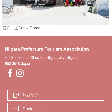
石打丸山Snow Dome
Niigata Prefecture Tourism Association
4-1 Shinkocho, Chuo-ku, Niigata-city, Niigata
950-8570 Japan
旅遊簡介
Contact us