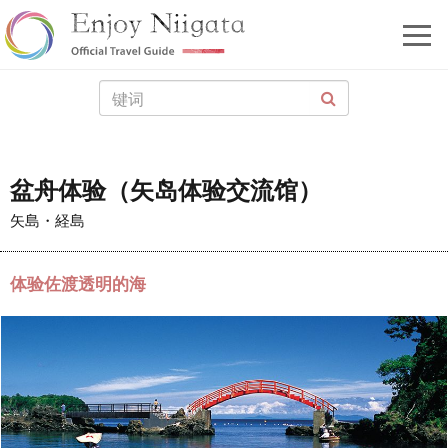
盆舟体验（矢岛体验交流馆）
矢島・経島
体验佐渡透明的海