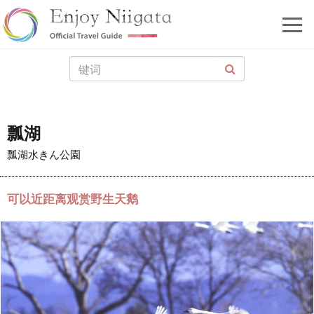
瓢湖
瓢湖水きん公園
可以近距离观赏野生天鹅