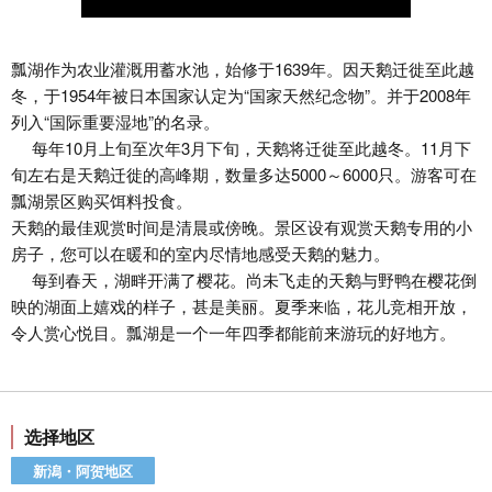
瓢湖作为农业灌溉用蓄水池，始修于1639年。因天鹅迁徙至此越
冬，于1954年被日本国家认定为“国家天然纪念物”。并于2008年
列入“国际重要湿地”的名录。
每年10月上旬至次年3月下旬，天鹅将迁徙至此越冬。11月下
旬左右是天鹅迁徙的高峰期，数量多达5000～6000只。游客可在
瓢湖景区购买饵料投食。
天鹅的最佳观赏时间是清晨或傍晚。景区设有观赏天鹅专用的小
房子，您可以在暖和的室内尽情地感受天鹅的魅力。
每到春天，湖畔开满了樱花。尚未飞走的天鹅与野鸭在樱花倒
映的湖面上嬉戏的样子，甚是美丽。夏季来临，花儿竞相开放，
令人赏心悦目。瓢湖是一个一年四季都能前来游玩的好地方。
选择地区
新潟・阿贺地区