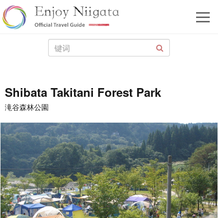
Shibata Takitani Forest Park
滝谷森林公園