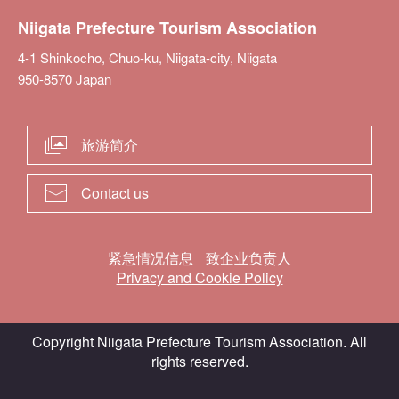
Niigata Prefecture Tourism Association
4-1 Shinkocho, Chuo-ku, Niigata-city, Niigata
950-8570 Japan
旅游简介
Contact us
紧急情况信息
致企业负责人
Privacy and Cookie Policy
Copyright Niigata Prefecture Tourism Association. All
rights reserved.