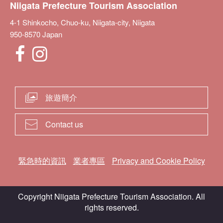
Niigata Prefecture Tourism Association
4-1 Shinkocho, Chuo-ku, Niigata-city, Niigata
950-8570 Japan
旅遊簡介
Contact us
緊急時的資訊
業者專區
Privacy and Cookie Policy
Copyright Niigata Prefecture Tourism Association. All
rights reserved.