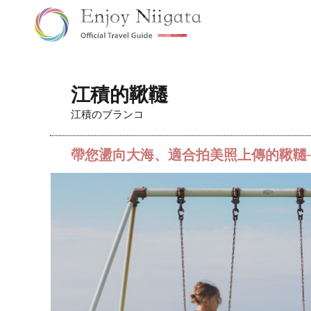
江積的鞦韆
江積のブランコ
帶您盪向大海、適合拍美照上傳的鞦韆