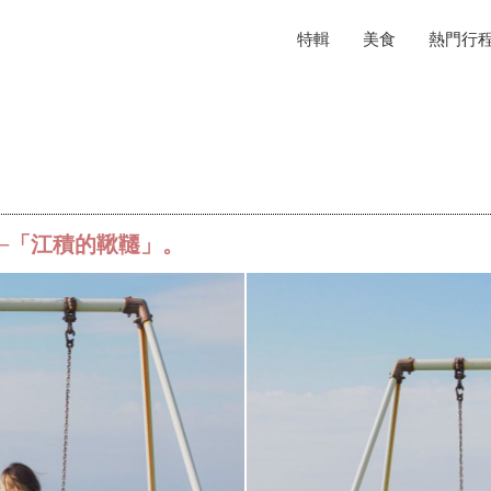
特輯
美食
熱門行
─「江積的鞦韆」。