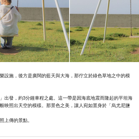
樂設施，後方是廣闊的藍天與大海，那佇立於綠色草地之中的模
」出發，約3分鐘車程之處。這一帶是因海底地震而隆起的平坦海
般映照出天空的模樣。那景色之美，讓人宛如置身於「烏尤尼鹽
照上傳的景點。