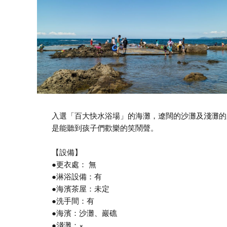
入選「百大快水浴場」的海灘，遼闊的沙灘及淺灘的
是能聽到孩子們歡樂的笑鬧聲。
【設備】
●更衣處： 無
●淋浴設備：有
●海濱茶屋：未定
●洗手間：有
●海濱：沙灘、巖礁
●淺灘：×