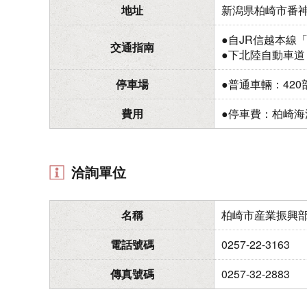
地址
新潟県柏崎市番
●自JR信越本線
交通指南
●下北陸自動車道
停車場
●普通車輛：42
費用
●停車費：柏崎海濱
洽詢單位
名稱
柏崎市産業振興
電話號碼
0257-22-3163
傳真號碼
0257-32-2883