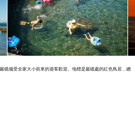
巖礁備受全家大小前來的遊客歡迎。地標是巖礁處的紅色鳥居，總