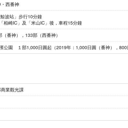
神・西番神
「鯨波站」步行10分鐘
「柏崎IC」及「米山IC」後，車程15分鐘
0部（番神），133部（西番神）
公園 １部1,000日圓起（2019年：1,000日圓（番神），8
部商業觀光課