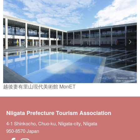
越後妻有里山現代美術館 MonET
Niigata Prefecture Tourism Association
4-1 Shinkocho, Chuo-ku, Niigata-city, Niigata
950-8570 Japan