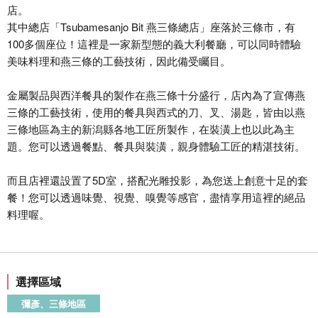
店。
其中總店「Tsubamesanjo Bit 燕三條總店」座落於三條市，有
100多個座位！這裡是一家新型態的義大利餐廳，可以同時體驗
美味料理和燕三條的工藝技術，因此備受矚目。
金屬製品與西洋餐具的製作在燕三條十分盛行，店內為了宣傳燕
三條的工藝技術，使用的餐具與西式的刀、叉、湯匙，皆由以燕
三條地區為主的新潟縣各地工匠所製作，在裝潢上也以此為主
題。您可以透過餐點、餐具與裝潢，親身體驗工匠的精湛技術。
而且店裡還設置了5D室，搭配光雕投影，為您送上創意十足的套
餐！您可以透過味覺、視覺、嗅覺等感官，盡情享用這裡的絕品
料理喔。
選擇區域
彌彥、三條地區