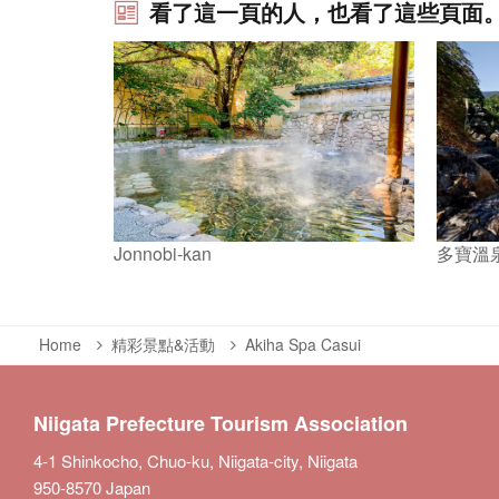
看了這一頁的人，也看了這些頁面
多寶溫泉 
Jonnobi-kan
Home
精彩景點&活動
Akiha Spa Casui
Niigata Prefecture Tourism Association
4-1 Shinkocho, Chuo-ku, Niigata-city, Niigata
950-8570 Japan