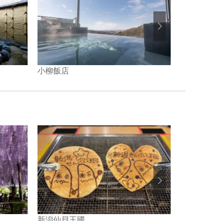
小柳飯店
初音旅館
新潟仙貝王國
寺泊魚市場