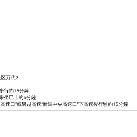
区万代2
步行約15分鐘
乘坐巴士約5分鐘
西高速口”或磐越高速“新潟中央高速口”下高速後行駛約15分鐘