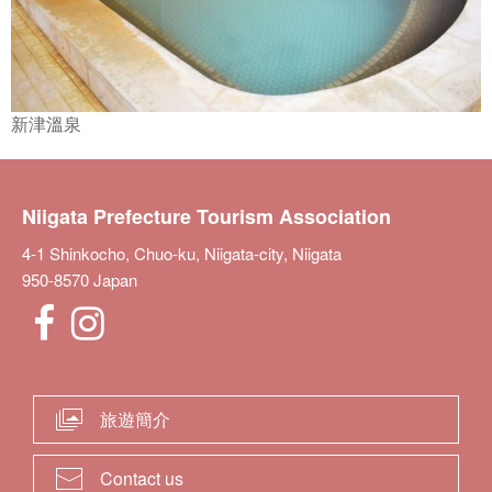
新津溫泉
Niigata Prefecture Tourism Association
4-1 Shinkocho, Chuo-ku, Niigata-city, Niigata
950-8570 Japan
旅遊簡介
Contact us