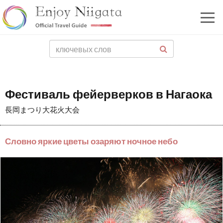
Фестиваль фейерверков в Нагаока
長岡まつり大花火大会
Словно яркие цветы озаряют ночное небо