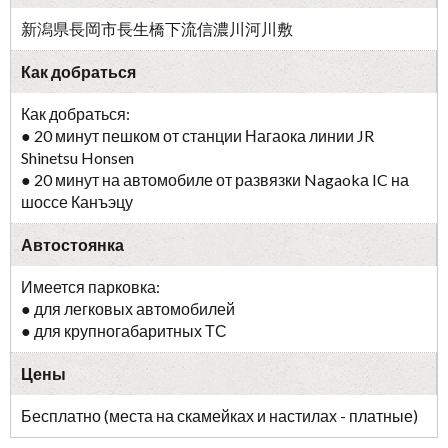
新潟県長岡市長生橋下流信濃川河川敷
Как добраться
Как добраться:
● 20 минут пешком от станции Нагаока линии JR
Shinetsu Honsen
● 20 минут на автомобиле от развязки Nagaokа IC на
шоссе Канъэцу
Автостоянка
Имеется парковка:
● для легковых автомобилей
● для крупногабаритных ТС
Цены
Бесплатно (места на скамейках и настилах - платные)