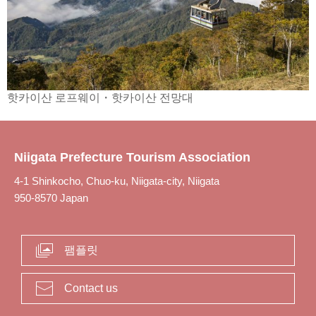
핫카이산 로프웨이・핫카이산 전망대
Niigata Prefecture Tourism Association
4-1 Shinkocho, Chuo-ku, Niigata-city, Niigata
950-8570 Japan
팸플릿
Contact us