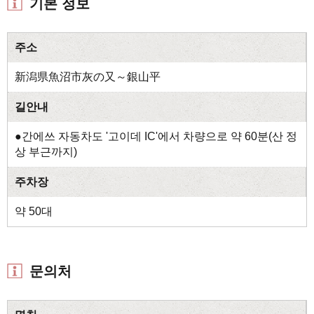
기본 정보
주소
新潟県魚沼市灰の又～銀山平
길안내
●간에쓰 자동차도 '고이데 IC'에서 차량으로 약 60분(산 정
상 부근까지)
주차장
약 50대
문의처