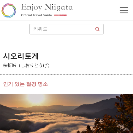
시오리토게
枝折峠（しおりとうげ）
인기 있는 절경 명소