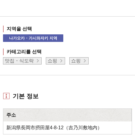
지역을 선택
나가오카・가시와자키 지역
카테고리를 선택
맛집・식도락
쇼핑
쇼핑
기본 정보
주소
新潟県長岡市摂田屋4-8-12（吉乃川敷地内）