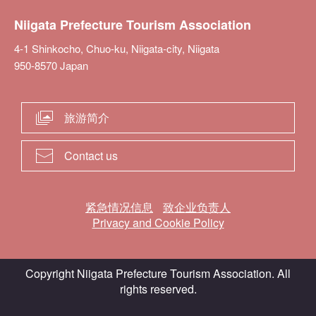
Niigata Prefecture Tourism Association
4-1 Shinkocho, Chuo-ku, Niigata-city, Niigata
950-8570 Japan
旅游简介
Contact us
紧急情况信息
致企业负责人
Privacy and Cookie Policy
Copyright Niigata Prefecture Tourism Association. All
rights reserved.