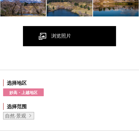
浏览照片
选择地区
妙高・上越地区
选择范围
自然·景观