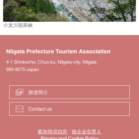
小龙川翡翠峡
Niigata Prefecture Tourism Association
4-1 Shinkocho, Chuo-ku, Niigata-city, Niigata
950-8570 Japan
旅游简介
Contact us
紧急情况信息
致企业负责人
Privacy and Cookie Policy