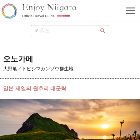
오노가메
大野亀／トビシマカンゾウ群生地
일본 제일의 원추리 대군락