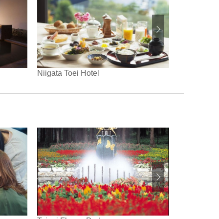
Hinanoyado
Niigata Toei Hotel