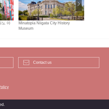
나노 아
Minatopia Niigata City History
국가지정 중
Museum
Contact us
olicy
ed.