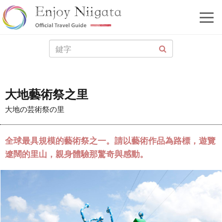
大地藝術祭之里
大地の芸術祭の里
全球最具規模的藝術祭之一。請以藝術作品為路標，遊覽
遼闊的里山，親身體驗那驚奇與感動。