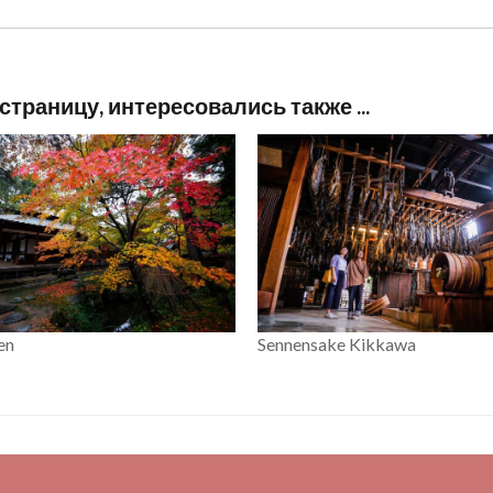
траницу, интересовались также ...
en
Sennensake Kikkawa