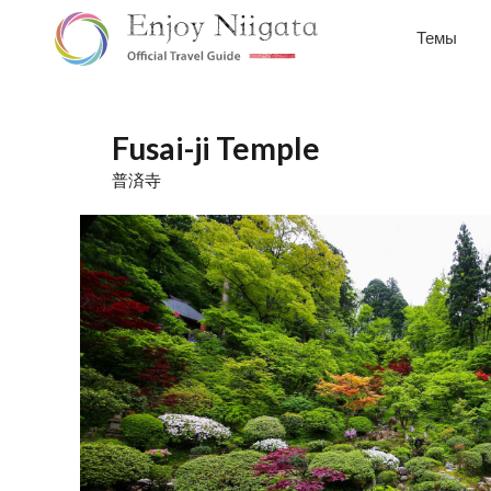
Темы
Fusai-ji Temple
普済寺