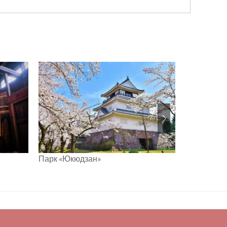
Парк «Юкюдзан»
Ущелье Ки