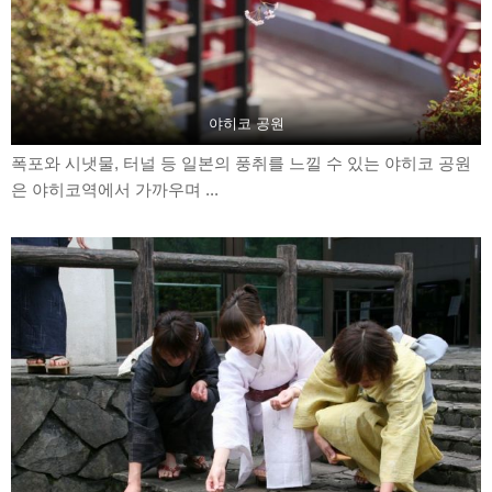
야히코 공원
폭포와 시냇물, 터널 등 일본의 풍취를 느낄 수 있는 야히코 공원
은 야히코역에서 가까우며 ...