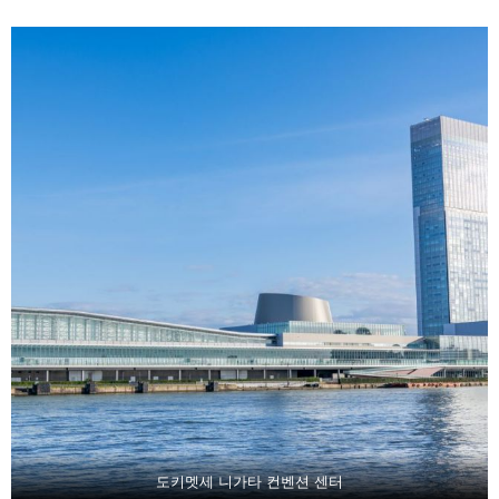
도키멧세 니가타 컨벤션 센터