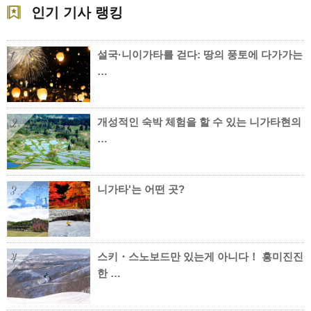
인기 기사 랭킹
설국·니이가타를 걷다: 땅의 풍토에 다가가는
1
…
개성적인 숙박 체험을 할 수 있는 니가타현의
2
…
니가타'는 어떤 곳?
3
스키・스노보드만 있는게 아니다！ 흥미진진
4
한 …