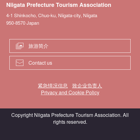
Niigata Prefecture Tourism Association
4-1 Shinkocho, Chuo-ku, Niigata-city, Niigata
950-8570 Japan
旅游简介
Contact us
紧急情况信息
致企业负责人
Privacy and Cookie Policy
Copyright Niigata Prefecture Tourism Association. All
rights reserved.