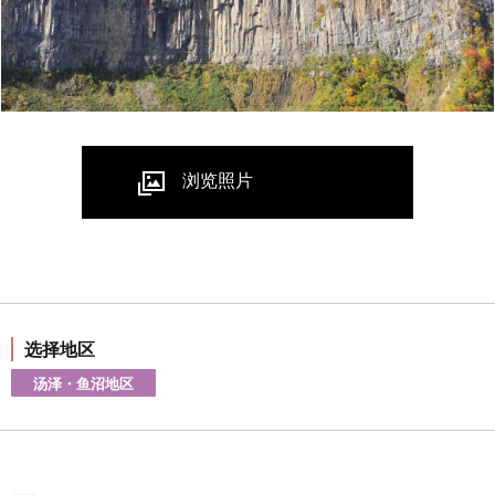
浏览照片
选择地区
汤泽・鱼沼地区