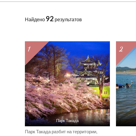
92
Найдено
результатов
1
2
Парк Такада
Парк Такада разбит на территории,