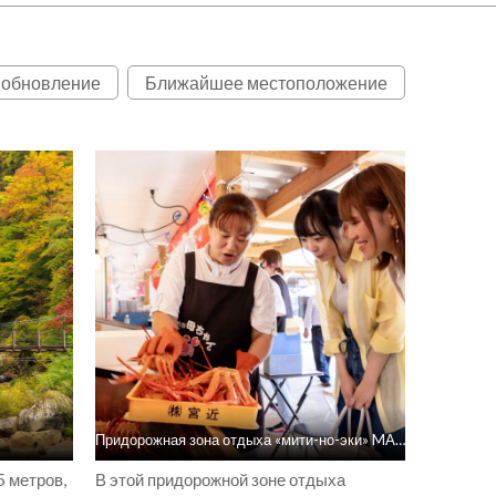
 обновление
Ближайшее местоположение
Придорожная зона отдыха «мити-но-эки» MARINE DREAM NOU
5 метров,
В этой придорожной зоне отдыха