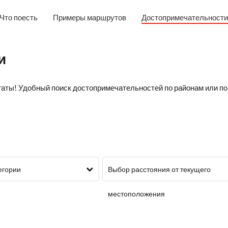
Что поесть
Примеры маршрутов
Достопримечательности
и
аты! Удобный поиск достопримечательностей по районам или по
егории
Выбор расстояния от текущего
местоположения