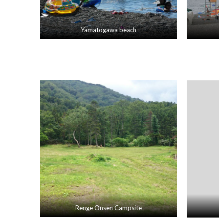
Yamatogawa beach
Renge Onsen Campsite