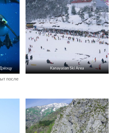
 Дзёэцу
Kanayasan Ski Area
рыт после