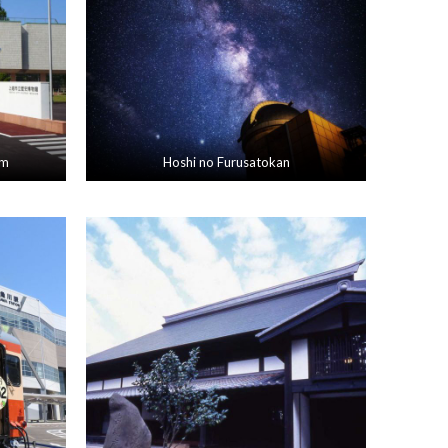
um
Hoshi no Furusatokan