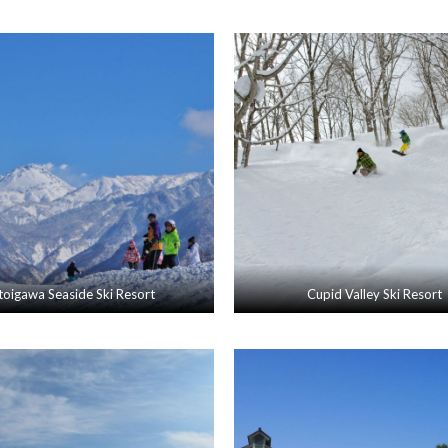
toigawa Seaside Ski Resort
Cupid Valley Ski Resort