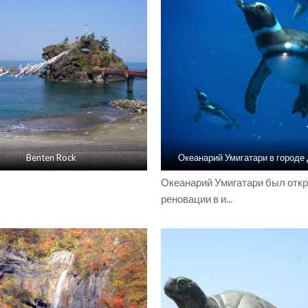
Benten Rock
Океанарий Умигатари в городе
Океанарий Умигатари был отк
реновации в и...