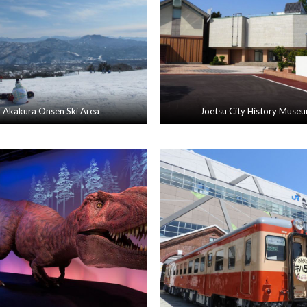
Akakura Onsen Ski Area
Joetsu City History Muse