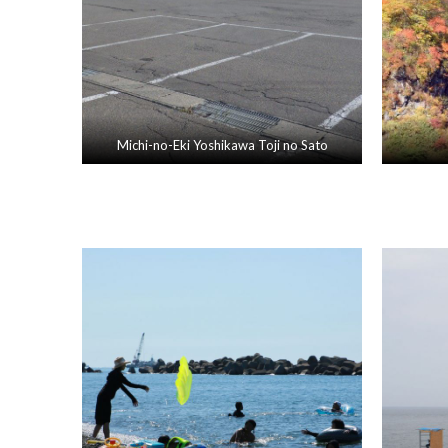
Michi-no-Eki Yoshikawa Toji no Sato