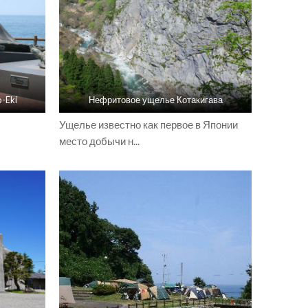
o-Eki
Нефритовое ущелье Котакигава
Ущелье известно как первое в Японии
место добычи н...