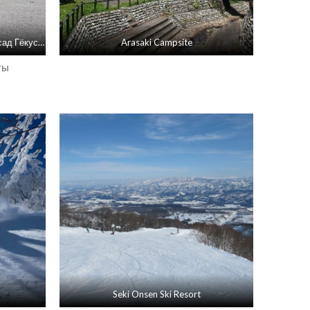
Художественный музей Танимура, сад Гёкусуй-эн
Arasaki Campsite
ты
Seki Onsen Ski Resort