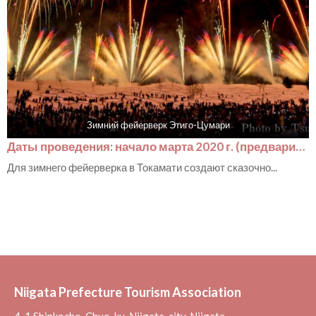
Зимний фейерверк Этиго-Цумари
Даты проведения: начало марта 2020 г. (предварительно)
Для зимнего фейерверка в Токамати создают сказочно...
Niigata Prefecture Tourism Association