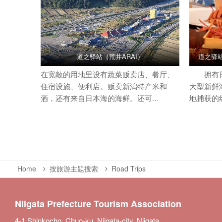
道之驿站（荒井ARAI）
道之驿站“
在宽敞的用地里设有蔬菜贩卖店、餐厅、
拥有日
住宿设施、便利店。贩卖新潟特产米和
大型新鲜
酒，还有来自日本海的海鲜。还可...
地捕获的
Home
按旅游主题搜索
Road Trips
Niigata Prefecture Tourism Association
4-1 Shinkocho, Chuo-ku, Niigata-city, Niigata