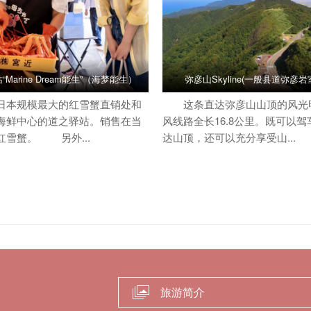
Marine Dream能生”（海梦能生）
弥彦山Skyline(一般县道弥彦
本规模最大的红雪蟹直销处和
这条直达弥彦山山顶的风光
海鲜中心的道之驿站。销售在当
风线路全长16.8公里。既可以
红雪蟹。 另外...
达山顶，还可以充分享受山...
旅游简介